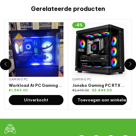
Gerelateerde producten
-8%
GAMING PC
GAMING PC
Workload AI PC Gaming Nvidia RTX
Jonsbo Gaming PC RTX 5070 Ti
€
1,649.00
€
2,449.00
€
2,649.00
Uitverkocht
Toevoegen aan winkelwage