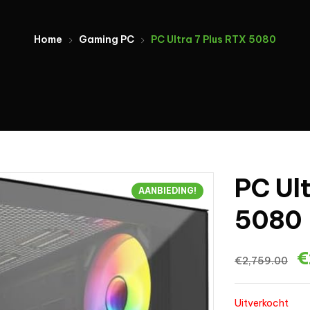
Home
Gaming PC
PC Ultra 7 Plus RTX 5080
PC Ult
AANBIEDING!
5080
€
€
2,759.00
Uitverkocht