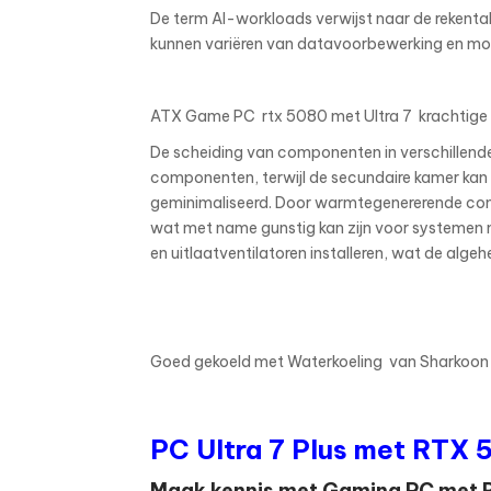
De term AI-workloads verwijst naar de rekentak
kunnen variëren van datavoorbewerking en model
ATX Game PC rtx 5080 met Ultra 7 krachtige
De scheiding van componenten in verschillend
componenten, terwijl de secundaire kamer ka
geminimaliseerd. Door warmtegenererende com
wat met name gunstig kan zijn voor systemen 
en uitlaatventilatoren installeren, wat de algeh
Goed gekoeld met Waterkoeling van Sharkoon
PC Ultra 7 Plus
met RTX 
Maak kennis met Gaming PC met R