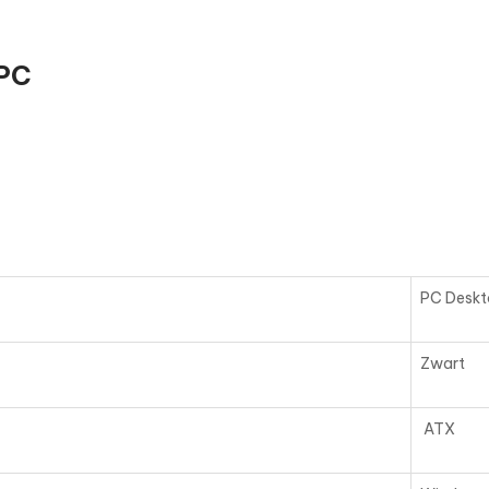
PC
PC Desk
Zwart
ATX