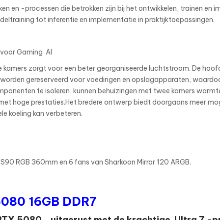
en en -processen die betrokken zijn bij het ontwikkelen, trainen e
training tot inferentie en implementatie in praktijktoepassingen.
 voor Gaming AI
e kamers zorgt voor een beter georganiseerde luchtstroom. De hoo
n worden gereserveerd voor voedingen en opslagapparaten, waard
ponenten te isoleren, kunnen behuizingen met twee kamers warmte
met hoge prestaties.Het bredere ontwerp biedt doorgaans meer moge
ele koeling kan verbeteren.
 S90 RGB 360mm en 6 fans van Sharkoon Mirror 120 ARGB.
5080 16GB DDR7
TX 5080 , uitgerust met de krachtige Ultra 7 -