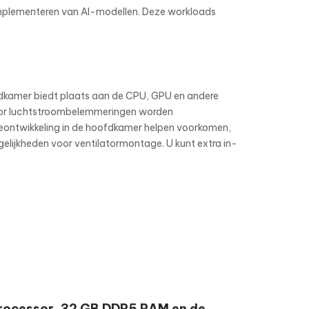
n implementeren van AI-modellen. Deze workloads
fdkamer biedt plaats aan de CPU, GPU en andere
oor luchtstroombelemmeringen worden
ontwikkeling in de hoofdkamer helpen voorkomen,
lijkheden voor ventilatormontage. U kunt extra in-
processor, 32 GB DDR5 RAM en de