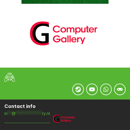
Contact info
in
**
@
*************
ry.nl