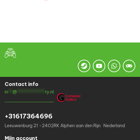
Contact info
in
**
@
*************
ry.nl
+31617364696
Leeuwenburg 21 -2402RK Alphen aan den Rijn Nederland
Mijn account