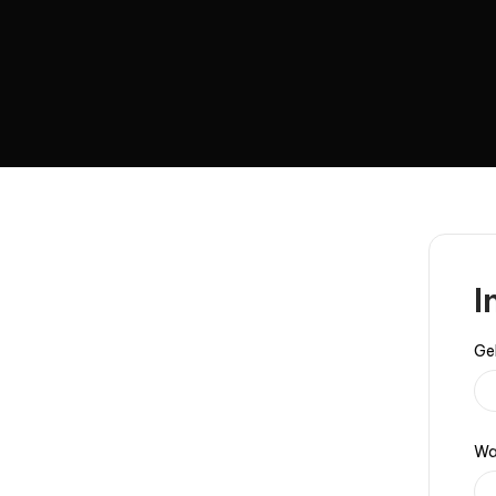
I
Ge
Wa