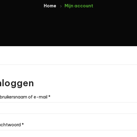
Home
Mijn account
nloggen
bruikersnaam of e-mail
*
chtwoord
*