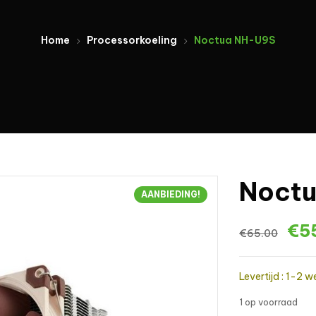
Home
Processorkoeling
Noctua NH-U9S
Noct
AANBIEDING!
€
5
€
65.00
Levertijd : 1-2 
1 op voorraad