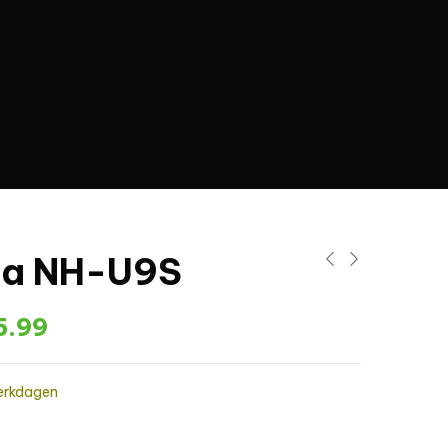
ua NH-U9S
5.99
werkdagen