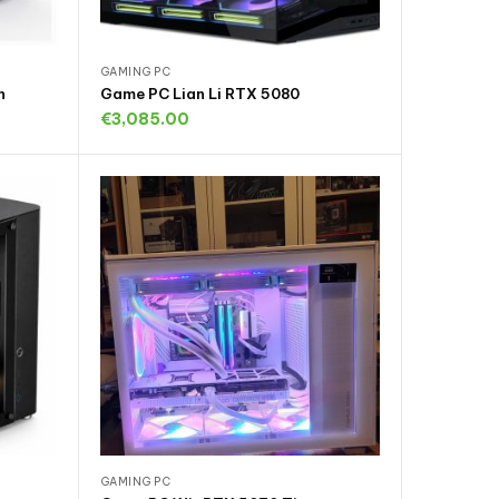
GAMING PC
n
Game PC Lian Li RTX 5080
€
3,085.00
gen
Uitverkocht
GAMING PC