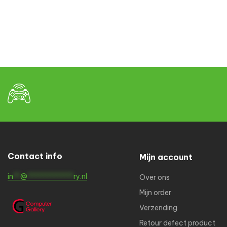
Contact info
Mijn account
in
**
@
*************
ry.nl
Over ons
Mijn order
Verzending
Retour defect product