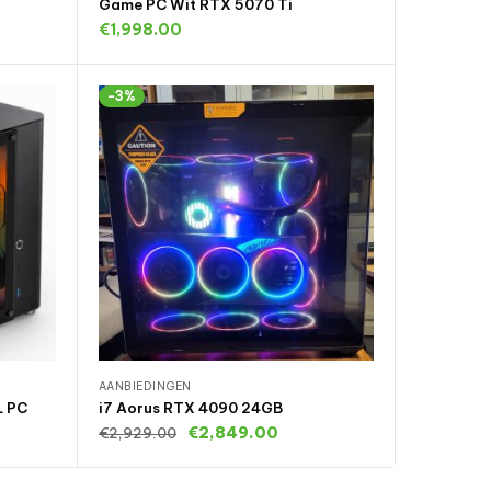
Game PC Wit RTX 5070 Ti
€
1,998.00
gen
Uitverkocht
-3%
AANBIEDINGEN
L PC
i7 Aorus RTX 4090 24GB
€
2,849.00
€
2,929.00
gen
Uitverkocht