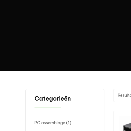
Result
Categorieën
PC assemblage
1