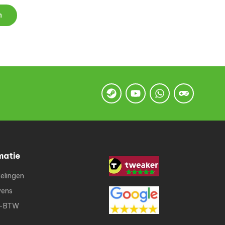
n
matie
elingen
vens
K-BTW