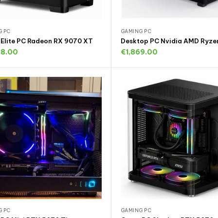
G PC
GAMING PC
 Elite PC Radeon RX 9070 XT
Desktop PC Nvidia AMD Ryze
98.00
€
1,869.00
oevoegen aan winkelwagen
Toevoegen aan winkelwa
G PC
GAMING PC