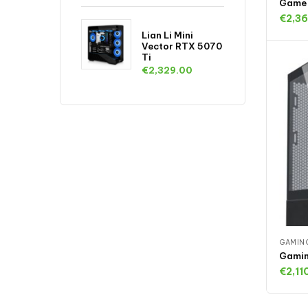
Game 
€
2,3
Lian Li Mini
T
Vector RTX 5070
Ti
€
2,329.00
GAMIN
Gamin
€
2,11