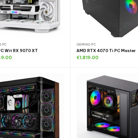
G PC
GAMING PC
C Wit RX 9070 XT
AMD RTX 4070 Ti PC Master
49.00
€
1,819.00
oevoegen aan winkelwagen
Uitverkocht