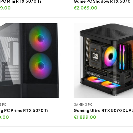
PC Mini RTX 5070 Ti
Game PC Shadow RTX 5070
69.00
€
2,069.00
oevoegen aan winkelwagen
Toevoegen aan winkelwa
G PC
GAMING PC
g PC Prime RTX 5070 Ti
Gaming Ultra RTX 5070 DUA
0.00
€
1,899.00
Uitverkocht
Toevoegen aan winkelwa