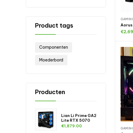
GAMIN
Product tags
Aorus
€
2,6
T
Componenten
Moederbord
Producten
Lian Li Prime GA2
Lite RTX 5070
€
1,879.00
GAMIN