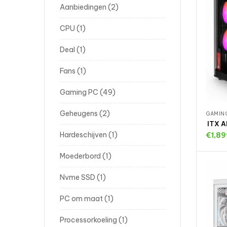
Aanbiedingen
2
CPU
1
Deal
1
Fans
1
Gaming PC
49
Geheugens
2
GAMIN
ITX A
Hardeschijven
1
€
1,8
T
Moederbord
1
Nvme SSD
1
PC om maat
1
Processorkoeling
1