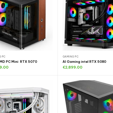
G PC
GAMING PC
MD PC Mini RTX 5070
AI Gaming intel RTX 5080
99.00
€
2,899.00
oevoegen aan winkelwagen
Toevoegen aan winkelwa