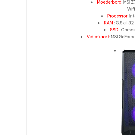
Moederbord
: MSI 
Wif
Processor
: I
RAM
: G.Skill
SSD
: Corsa
Videokaart
: MSI GeFor