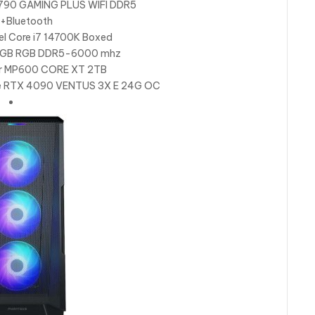
Z790 GAMING PLUS WIFI DDR5
i+Bluetooth
ntel Core i7 14700K Boxed
 32 GB RGB DDR5-6000 mhz
ir MP600 CORE XT 2TB
ce RTX 4090 VENTUS 3X E 24G OC