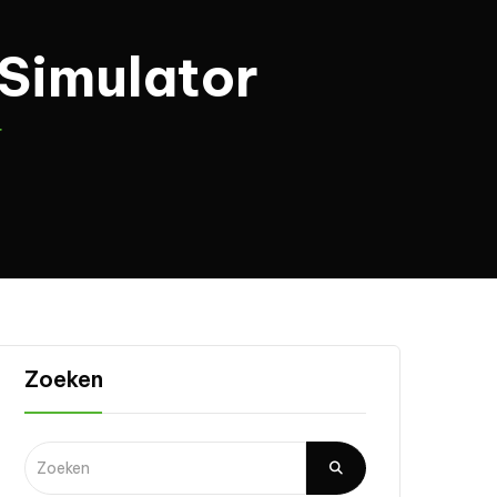
 Simulator
r
Zoeken