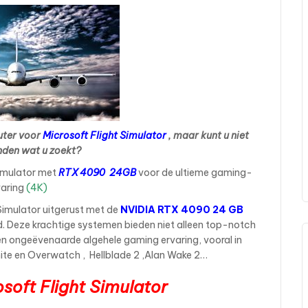
uter voor
Microsoft Flight Simulator
, maar kunt u niet
nden wat u zoekt?
imulator met
RTX 4090 24GB
voor de ultieme gaming-
varing
(4K)
imulator uitgerust met de
NVIDIA RTX 4090 24 GB
d. Deze krachtige systemen bieden niet alleen top-notch
en ongeëvenaarde algehele gaming ervaring, vooral in
nite en Overwatch , Hellblade 2 ,Alan Wake 2…
oft Flight Simulator