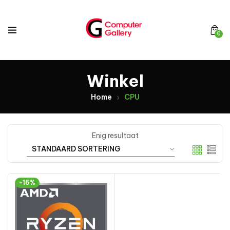
0
Winkel
Home
CPU
Enig resultaat
-15%