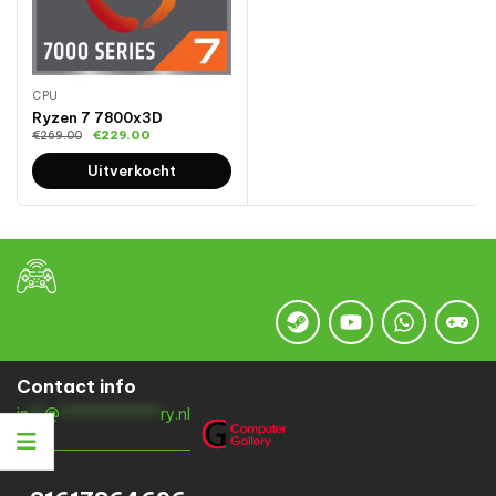
CPU
Ryzen 7 7800x3D
€
229.00
€
269.00
Uitverkocht
Contact info
in
**
@
*************
ry.nl