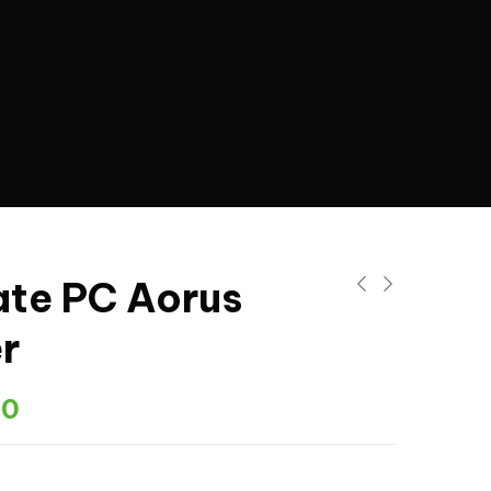
ate PC Aorus
er
00