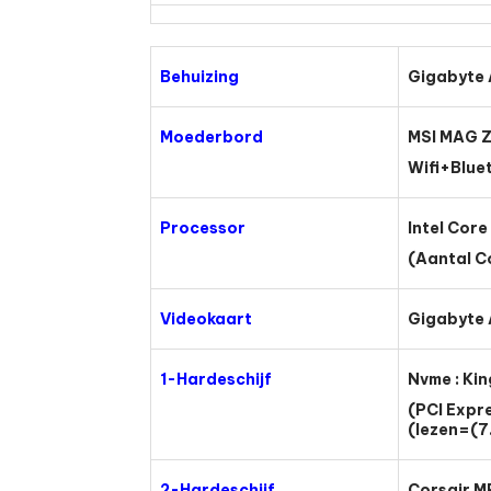
Behuizing
Gigabyte
Moederbord
MSI MAG 
Wifi+Blue
Processor
Intel Cor
(Aantal C
Videokaart
Gigabyte
1-Hardeschijf
Nvme : Ki
(PCI Expr
(lezen=(7
2-Hardeschijf
Corsair M