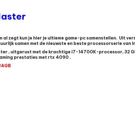
Master
 al zegt kun je hier je ultieme game-pc samenstellen. Uit ve
urlijk samen met de nieuwste en beste processorserie van Int
ster , uitgerust met de krachtige i7-14700K-processor, 32 
aming prestaties met rtx 4090 .
 24GB