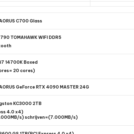
 AORUS C700 Glass
Z790 TOMAHAWK WIFI DDR5
tooth
e i7 14700K Boxed
ores= 20 cores)
 AORUS GeForce RTX 4090 MASTER 24G
ngston KC3000 2TB
ess 4.0 x4)
.000MB/s) schrijven=(7.000MB/s)
P600 GS 1TB(PCI Express 4.0 x4)