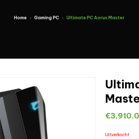
Home
Gaming PC
Ultimate PC Aorus Master
Ultim
Mast
€
3,910.
Uitverkocht