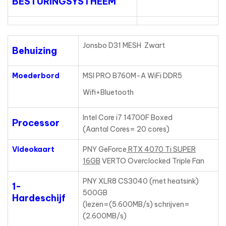
BESTURINGSYSTHEEM
Jonsbo D31 MESH Zwart
Behuizing
Moederbord
MSI PRO B760M-A WiFi DDR5
Wifi+Bluetooth
Intel Core i7 14700F Boxed
Processor
(Aantal Cores= 20 cores)
Videokaart
PNY GeForce
RTX 4070 Ti SUPER
16GB
VERTO Overclocked Triple Fan
PNY XLR8 CS3040 (met heatsink)
1-
500GB
Hardeschijf
(lezen=(5.600MB/s) schrijven=
(2.600MB/s)