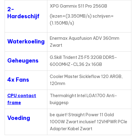
XPG Gammix S11 Pro 256GB
2-
Hardeschijf
(lezen=(3.350MB/s) schrijven=
(1.150MB/s)
Enermax Aquafusion ADV 360mm
Waterkoeling
Zwart
G.Skill Trident Z5 F5 32GB DDR5-
Geheugens
6000MHZ-CL36 2x 16GB
Cooler Master Sickleflow 120 ARGB,
4x Fans
120mm
CPU contact
Thermalright Intel LGA1700 Anti-
frame
buiggesp
be quiet! Straight Power 11 Gold
Voeding
1000W Zwart inclusief 12VHPWR PCIe
Adapter Kabel Zwart