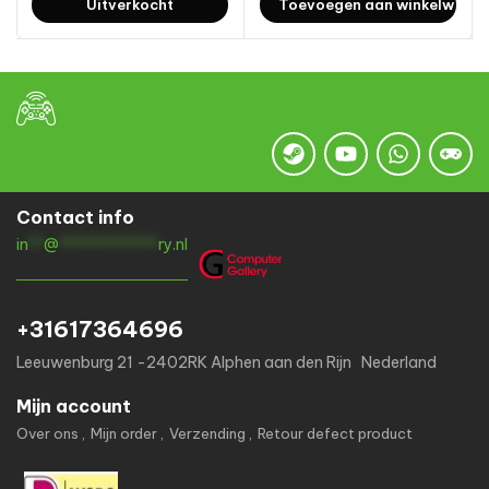
Uitverkocht
Toevoegen aan winkelwage
Contact info
in
**
@
*************
ry.nl
+31617364696
Leeuwenburg 21 -2402RK Alphen aan den Rijn Nederland
Mijn account
Over ons
Mijn order
Verzending
Retour defect product