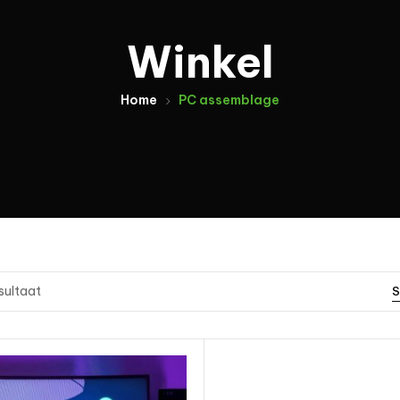
Winkel
Home
PC assemblage
esultaat