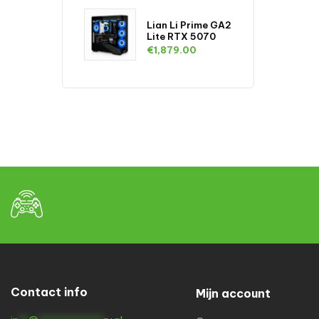
Lian Li Prime GA2
Lite RTX 5070
€
1,879.00
Contact info
Mijn account