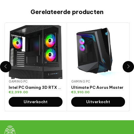
Gerelateerde producten
GAMING PC
GAMING PC
Intel PC Gaming 3D RTX 5070 Ti
Ultimate PC Aorus Master
€
2,399.00
€
3,910.00
Uitverkocht
Uitverkocht