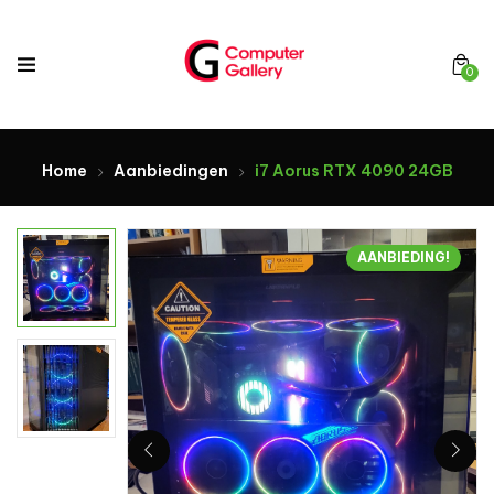
0
Home
Aanbiedingen
i7 Aorus RTX 4090 24GB
AANBIEDING!