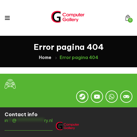
0
Error pagina 404
Home
Error pagina 404
Contact info
in
**
@
*************
ry.nl